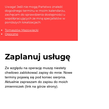
Uwaga! Jeśli nie mogą Państwo znaleźć
dogodnego terminu w moim kalendarzu,
zachęcam do sprawdzenia dostępności u
współpracujących ze mną specjalistów w
poniższych lokalizacjach:
Tomaszów Mazowiecki
Opoczno
Zaplanuj usługę
Ze względu na operację muszę niestety
chwilowo zablokować zapisy do mnie. Nowe
terminy pojawią się pod koniec sierpnia.
Aktualnie zapraszam do zapisu do moich
zmienniczek (link na górze strony).